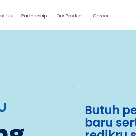
ut Us
Partnership
Our Product
Career
Butuh p
baru sert
ng
redikru 