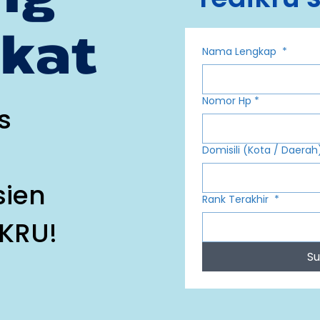
ikat
Nama Lengkap
*
Nomor Hp
*
s
Domisili (Kota / Daera
sien
Rank Terakhir
*
KRU!
Su