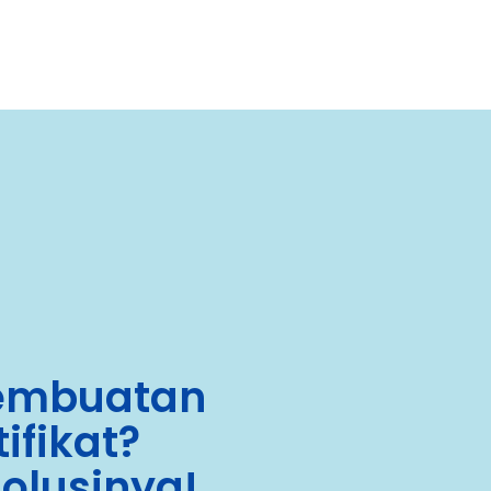
embuatan
ifikat?
solusinya!