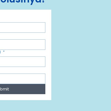
h)
*
bmit